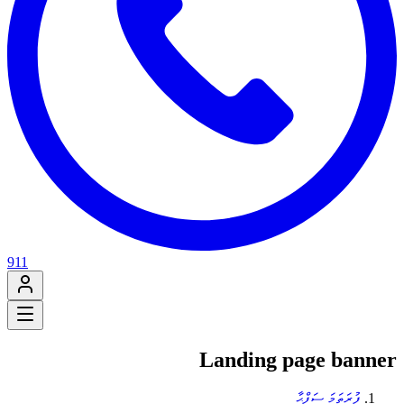
911
Landing page banner
ފުރަތަމަ ސަފްޙާ