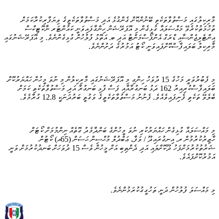
މާރިކިލުގައި މަސްތުވާތަކެތި ބޭނުންކޮށް ގެންގުޅެ އަދި މަސްތުވާތަކެތީގެ ވިޔަފާރިކުރާކަމަށް
ތުހުމަތުކުރެވޭ މައްސަލައާ ގުޅިގެން މި އޮޕަރޭޝަން ހިންގާފައިވަނީ ކައުންޓަރ ނާކޮޓިކްސް
އިންޓެލިޖެންސާއި ޑްރަގް އެންފޯސްމަންޓު އަދި ބ. އަތޮޅު ފުލުހުން ގުޅިގެންނެވެ. މި އޮޕަރޭޝަނުގައި
މާރިކިލު ބަލައިފާސްކޮށްފައިވަނީ ކޯޓު އަމުރުގެ ދަށުންނެވެ.
މި ފެބުރުވަރީ މަހުގެ 15 ދުވަހު ހިންގި މި އޮޕަރޭޝަނުގައި މާރިކިލުން މި ނުވަ މީހުން ހައްޔަރުކޮށް
ބަލައިފާސްކުރިއިރު 162 ދަޅު ބަނގުރާއާއި ފަސް ފުޅި ބަނގުރާ އަދި މަސްތުވާތަކެތި ކަމަށް
ބެލެވޭ ތަކެތި ފެނިފައިވެއެވެ. ފެނުނު މަސްތުވާތަކެތީގެ ވަގުތީ ބަރުދަނަކީ 12.8 ގުރާމެވެ.
މި މައްސަލައާ ގުޅިގެން ހައްޔަރުކުރި ނުވަ މީހުންގެ ބަންދާމެދު ގޮތެއް ނިންމުމަށް ކޯޓަށް
ހާޒިރުކުރުމުން ރ. އިނގުރައިދޫ / ވަފާ، ޢަބްދުލް މުޙްސިން ޙަސަން (65އ) ކޯޓުން
ޝަރުތުކުރުމަށްފަހު ދޫކޮށްލައި އަދި ދެންތިބި އަށް މީހުން ވެސް 15 ދުވަހަށް ބަނދުކުރުމަށް ވަނީ
އަމުރުކޮށްފައެވެ.
މި މައްސަލަ ފުލުހުން ދަނީ ތަހުގީގުކުރަމުންނެވެ.