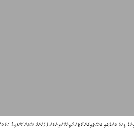
ިނުވާ މީހަކު ބަންދުގައި ބަހައްޓައިގެން ކޯޓަށް ހާޒިރުކޮށްދިނުމަށް ފުލުހުންގެ މައްޗަށް ކޮށްފައިވާ އަމުރަ