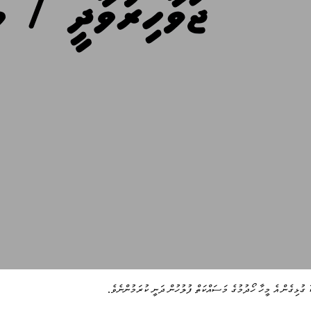
ކާ ގުޅިގެން އެ މީހާ ހޯދުމުގެ މަސައްކަތް ފުލުހުން ދަނީ ކުރަމުންނެވެ