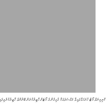
ކްރިމިނަލް ކޯޓް ހުށަހަޅާފައިވާ މައްސަލައަކާ ގުޅިގެން އެ ކޯޓަށް ހާޒިރުކުރަން ބޭނުންވެ ހާޒިރުކުރެވިފައ.