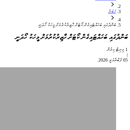
ޚަބަރު
ބަންދުގައި ބަހައްޓައިގެން ކޯޓަށް ހާޒިރުކުރުމަށް މީހަކު ހޯދަނީ
ބަންދުގައި ބަހައްޓައިގެން ކޯޓަށް ހާޒިރުކުރުމަށް މީހަކު ހޯދަނީ
1 މިނިޓް ކިޔުން
|
05 ފެބްރުއަރީ 2026