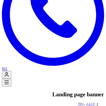
911
Landing page banner
ފުރަތަމަ ސަފްޙާ