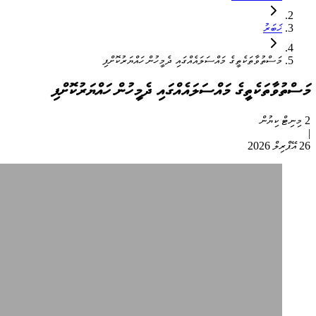
ޚަބަރު
މަސްތުވާތަކެތީގެ މައްސަލައެއްގައި ދެމީހުން ހައްޔަރުކޮށްފި
މަސްތުވާތަކެތީގެ މައްސަލައެއްގައި ދެމީހުން ހައްޔަރުކޮށްފި
2 މިނިޓް ކިޔުން
|
26 އޭޕްރިލް 2026