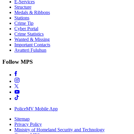
E-Services
Structure
Medals & Ribbons
Stations
Crime Tip
Cyber Portal
Crime Statistics
Wanted & Missing
Important Contacts
Avatteri Fuluhun
Follow MPS
PoliceMV Mobile App
Sitemap
Privacy Policy
Ministry of Homeland Security and Technology