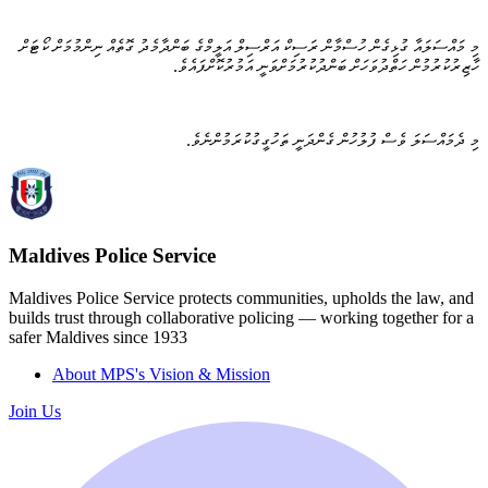
މި މައްސަލައާ ގުޅިގެން ހުސްމާން ރަސިކް އަރްސިލް އަލީމްގެ ބަންދާމެދު ގޮތެއް ނިންމުމަށް ކޯޓަށް
ހާޒިރުކުރުމުން ހަތްދުވަހަށް ބަންދުކުރުމަށްވަނީ އަމުރުކޮށްފައެވެ.
މި ދެމައްސަލަ ވެސް ފުލުހުން ގެންދަނީ ތަހުގީގުކުރަމުންނެވެ.
Maldives Police Service
Maldives Police Service protects communities, upholds the law, and
builds trust through collaborative policing — working together for a
safer Maldives since 1933
About MPS's Vision & Mission
Join Us