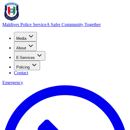
Maldives Police Service
A Safer Community Together
Media
About
E-Services
Policing
Contact
Emergency