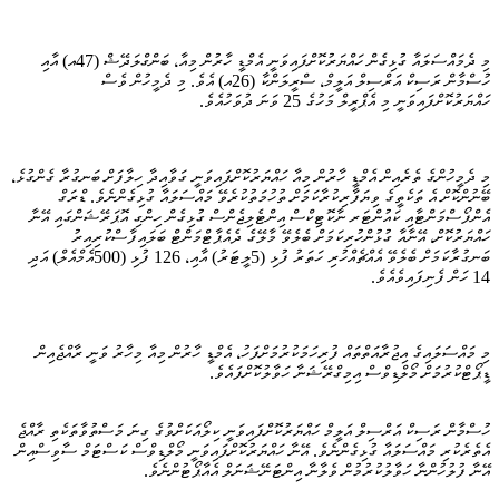
މި ދެމައްސަލައާ ގުޅިގެން ހައްޔަރުކޮށްފައިވަނީ އެމްޑީ ހާރުން މިއާ، ބަންގްލަދޭޝް (47އ) އާއި
ހުސްމާން ރަސިކް އަރްސިލް އަލީމް، ސްރީލަންކާ (26އ) އެވެ. މި ދެމީހުން ވެސް
ހައްޔަރުކޮށްފައިވަނީ މި އެޕްރީލް މަހުގެ 25 ވަނަ ދުވަހުއެވެ.
މި ދެމީހުންގެ ތެރެއިން އެމްޑީ ހާރުން މިއާ ހައްޔަރުކޮށްފައިވަނީ ގަވާއިދާ ހިލާފަށް ބަނގުރާ ގެންގުޅެ،
ބޭނުންކޮށް އެ ތަކެތީގެ ވިޔަފާރިކުރާކަމަށް ތުހުމަތުކުރެވޭ މައްސަލައާ ގުޅިގެންނެވެ. ޑްރަގް
އެންފޯސްމަންޓާއި ކައުންޓަރ ނާކޮޓިކްސް އިންޓެލިޖެންސް ގުޅިގެން ހިންގި އޮޕަރޭޝަންގައި އޭނާ
ހައްޔަރުކޮށް، އޭނާއާ ގުޅުންހުރިކަމަށް ބެލެވޭ މާލޭގެ ދެއެޕާޓްމަންޓް ބަލައިފާސްކުރިއިރު
ބަނގުރާކަމަށް ބެލެވޭ އެއްޗެއްހުރި ހަތަރު ފުޅި (5ލީޓަރު) އާއި، 126 ފުޅި (500އެމްއެލް) އަދި
14 ހަން ފެނިފައިވެއެވެ.
މި މައްސަލައިގެ އިޖުރާއަތްތައް ފުރިހަމަކުރުމަށްފަހު، އެމްޑީ ހާރުން މިއާ މިހާރު ވަނީ ރާއްޖެއިން
ޑީޕޯޓްކުރުމަށް މޯލްޑިވްސް އިމިގްރޭޝަނާ ހަވާލުކޮށްފައެވެ.
ހުސްމާން ރަސިކް އަރްސިލް އަލީމް ހައްޔަރުކޮށްފައިވަނީ ކިލޯއަކަށްވުގެ ގިނަ މަސްތުވާތަކެތި ރާއްޖެ
އެތެރެކުރި މައްސަލައާ ގުޅިގެންނެވެ. އޭނާ ހައްޔަރުކޮށްފައިވަނީ މޯލްޑިވްސް ކަސްޓަމް ސާވިސްއިން
އޭނާ ފުލުހުންނާ ހަވާލުކުރުމުން ވެލާނާ އިންޓަނޭޝަނަލް އެއާޕޯޓުންނެވެ.