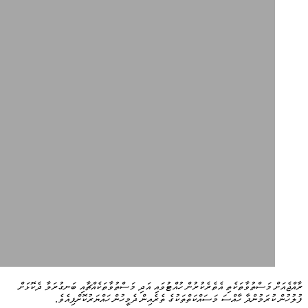
ރާއްޖެއަށް މަސްތުވާތަކެތި އެތެރެކުރުން ހުއްޓުވައި އަދި މަސްތުވާތަކެއްޗާއި ބަނގުރަލާ ދެކޮޅަށް
ފުލުހުން ކުރަމުންދާ ހާއްސަ މަސައްކަތްތަކުގެ ތެރެއިން ދެމީހުން ހައްޔަރުކޮށްފިއެވެ.