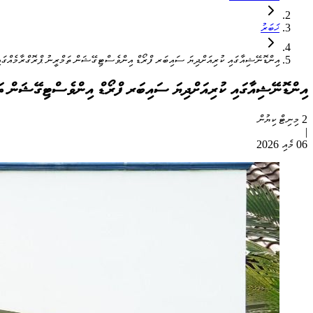
ޚަބަރު
އިންޑޮނޭޝިއާގައި ކުރިއަށްދިޔަ ސައިބަރ ފްރޯޑް އިންވެސްޓިގޭޝަން ތަމްރީނު ޕްރޮގްރާމެއްގައި 
އިންޑޮނޭޝިއާގައި ކުރިއަށްދިޔަ ސައިބަރ ފްރޯޑް އިންވެސްޓިގޭޝަން ތަމްރ
2 މިނިޓް ކިޔުން
|
06 މެއި 2026