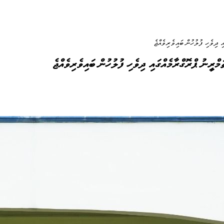
ދިވެހި ފުލުހުން ބައިވެރިވެއްޖެ
ީނު ޕްރޮގްރާމެއްގައި ދިވެހި ފުލުހުން ބައިވެރިވެއްޖެ