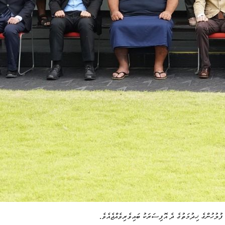
ލުހުންގެ ޚިދުމަތުގެ ދެ އޮފިސަރަކު ބައިވެރިވެއްޖެއެވެ.