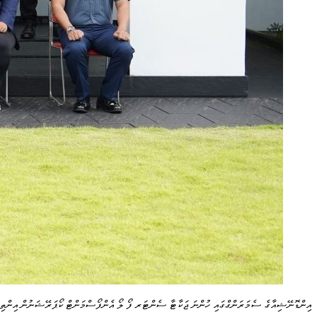
އިންޑޮނޭޝިއާގެ ސެމަރަންގްގައި ހުންނަ ޖަކާޓާ ސެންޓަރ ފޯ ލޯ އެންފޯސްމަންޓް ކޯޕަރޭޝަނުން އިންތިޒާމ