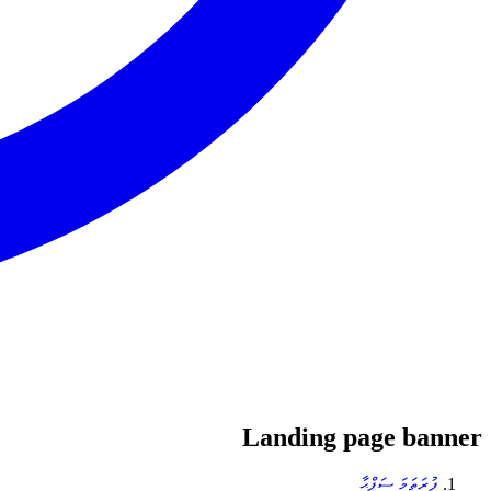
Landing page banner
ފުރަތަމަ ސަފްޙާ