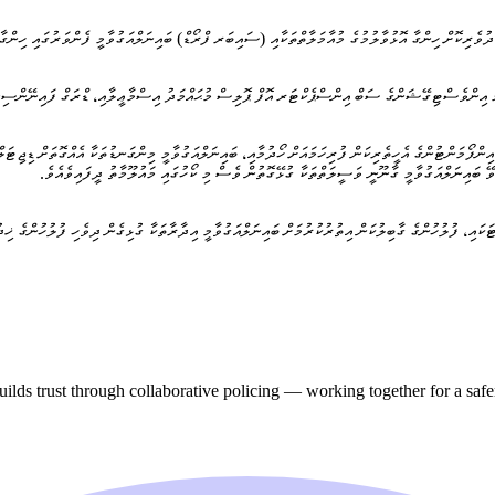
އިމް އިންވެސްޓިގޭޝަންގެ ސަބް އިންސްޕެކްޓަރ އޮފް ޕޮލިސް މުޙައްމަދު އިސްމާޢީލާއި، ޑްރަގް ފައިނޭނ
ންފޯމަންޓުންގެ އެހީތެރިކަން ފުރިހަމައަށް ހޯދުމާއި، ބައިނަލްއަގުވާމީ މިންގަނޑުތަކާ އެއްގޮތަށް ޑިޖިޓަލް
ޭ ބައިނަލްއަގުވާމީ ގާނޫނީ ވަސީލަތްތަކާ ގުޅޭގޮތުން ވެސް މި ކޯހުގައި މައުލޫމާތު ދީފައިވެއެވެ.
ޓަކައި، ފުލުހުންގެ ގާބިލުކަން އިތުރުކުރުމަށް ބައިނަލްއަގުވާމީ އިދާރާތަކާ ގުޅިގެން ދިވެހި ފުލުހުންގެ ޚި
ilds trust through collaborative policing — working together for a saf