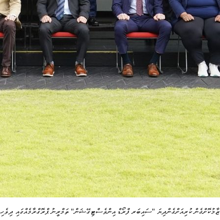
ުކޮށްގެން ކުރިއަށްގެންދިޔަ "ސައިބަރ ފްރޯޑް އިންވެސްޓިގޭޝަން" ތަމްރީނު ޕްރޮގްރާމެއްގައި ދިވެހި ފު