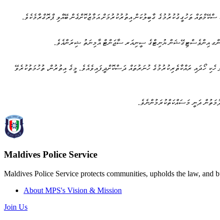
ްސިންގ އިންވެސްޓިގޭޝަން ޔުނިޓްގެ ސީނިއަރ ސާޖަންޓް އާމިނަތު ޝިރަންއެވެ.
 ހެކި ހޯދައި ރައްކާތެރިކުރުމުގެ ހުނަރުތައް ދަސްކޮށްދީފައިވެއެވެ. މީގެ އިތުރުން، ތުހުމަތުކުރެވޭ
ދުމަތުން ދަނީ މަސައްކަތްކުރަމުންނެވެ.
Maldives Police Service
Maldives Police Service protects communities, upholds the law, and bu
About MPS's Vision & Mission
Join Us