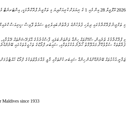
2026 އޭޕްރީލް 28 އިން މެއި 1 ގެ ނިޔަލަށް ކުރިއަށްދިޔަ މި ތަމްރީނު ޕްރޮގްރާމަކީ، އިންޓަރނެޓް މެދުވެރިކޮށް ހިންގާ އޮޅުވާލުމުގެ މުއާމަލާތްތަކާއި (ސައިބަރ ފްރޯޑް) ބައިނަލްއަގުވާމީ ފެންވަރުގައި ހިންގާ ސްކޭމްތައް ތަހުގީގުކުރުމުގެ ގާބިލުކަން އިތުރުކުރުމަށް އަމާޒުކޮށްގެން ބޭއްވި ޕްރޮގްރާމެކެވެ.
މި ތަމްރީނު ޕްރޮގްރާމުގައި ދިވެހި ފުލުހުންގެ ފަރާތުން ބައިވެރިވީ ސައުތު ޕޮލިސް ސީރިއަސް ކްރަ
މި ޕްރޮގްރާމުގެ ތެރެއިން، ސްކޭމްތައް ހިންގާ ތަންތަން ބަލައި ފާސްކުރުމުގެ އޮޕަރޭޝަންތައް ރޭވުމާއި، އި
ފަރާތްތަކާ ސުވާލުކޮށް މައުލޫމާތު ހޯދާނެ އުކުޅުތަކާއި، ސައިބަރ ފްރޯޑްގެ ތަހުގީގުތަކުގައި ބޭނުންކުރެވ
ޒަމާނީ އުކުޅުތައް ބޭނުންކޮށްގެން ހިންގާ ސައިބަރ ކުށްތަކާއި މާލީ މުއާމަލާތްތަކުގެ ފްރޯޑް ހުއްޓުވުމަށް
er Maldives since 1933