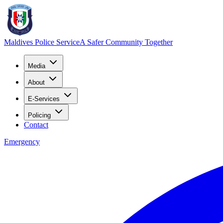
Maldives Police Service
A Safer Community Together
Media
About
E-Services
Policing
Contact
Emergency