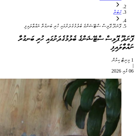
ޚަބަރު
ފޮނަދޫ ޕޮލިސް ސްޓޭޝަންގެ ބެލުމުގެދަށުގައި ހުރި ބަނގުރާ ނައްތާލައިފި
ފޮނަދޫ ޕޮލިސް ސްޓޭޝަންގެ ބެލުމުގެދަށުގައި ހުރި ބަނގުރާ
ނައްތާލައިފި
1 މިނިޓް ކިޔުން
|
06 މެއި 2026