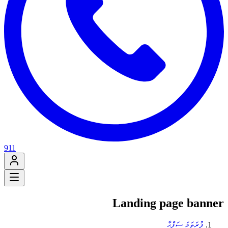
911
Landing page banner
ފުރަތަމަ ސަފްޙާ