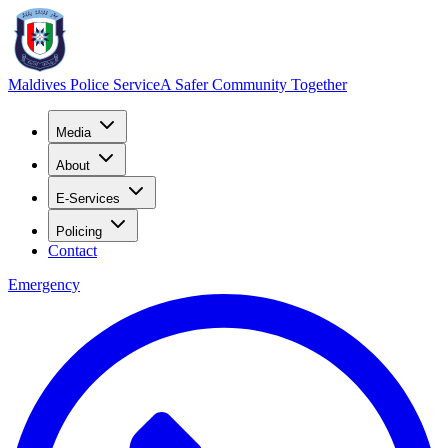
Maldives Police Service
A Safer Community Together
Media
About
E-Services
Policing
Contact
Emergency