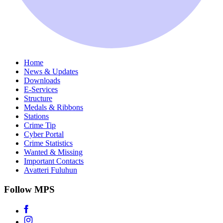
Home
News & Updates
Downloads
E-Services
Structure
Medals & Ribbons
Stations
Crime Tip
Cyber Portal
Crime Statistics
Wanted & Missing
Important Contacts
Avatteri Fuluhun
Follow MPS