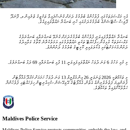
އެކި މައްސަލަތަކުގައި ފުލުހުންގެ ބެލުމުގެ ދަށަށް ގެނެސްފައިވާ ތަކެތީގެ ތެރެއިން ލ. ފޮނަދޫ
ޕޮލިސް ސްޓޭޝަންގެ ބެލުމުގެދަށުގައި ހުރި ބަނގުރާ ނައްތާލައިފިއެވެ.
ބަނގުރާ ނައްތާލާފައިވަނީ ފުލުހުންގެ ބެލުމުގެދަށަށް ގެނެވޭ ބަނގުރަލާއި ބަނގުރަލުގެ
މައްސަލަތަކާ ގުޅިގެން ހިފެހެއްޓޭ ތަކެތި ނައްތާލުމުގައި އަމަލުކުރާނެ ގޮތުގެ ގަވާއިދުގެ
ދަށުން އެކަމަށްޓަކައި އެކުލަވައިލި ކޮމިޓީގެ ބެލުމުގެ ދަށުންނެވެ.
މި މެއި މަހުގެ 6 ވަނަ ދުވަހު ނައްތާލައިފައިވަނީ 11 ފުޅި ބަނގުރަލާއި 69 ދަޅު ބަނގުރަލެވެ.
މި ތަކެއްޗަކީ 2026 ޖަނަވަރީ 26 އިން އެޕްރީލް 13 ވަނަ ދުވަހާ ހަމައަށް ކައްދޫ އެއާޕޯޓަށް
ފުރަންދިޔަ ފަތުރުވެރިންގެ އަތުން، އެއާޕޯޓުގެ އޭވިއޭޝަން ސެކިއުރިޓީން ހިފަހައްޓައި ފުލުހުންނާ
ހަވާލުކޮށްފައިވާ ތަކެއްޗެވެ.
Maldives Police Service
Maldives Police Service protects communities, upholds the law, and