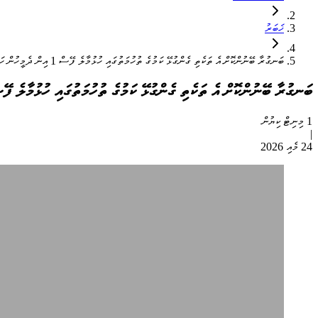
ޚަބަރު
ބަނގުރާ ބޭނުންކޮށް އެ ތަކެތި ގެންގުޅޭ ކަމުގެ ތުހުމަތުގައި ހުޅުމާލެ ފޭސް 1 އިން ދެމީހުން ހައްޔަރުކޮށްފި
ބަނގުރާ ބޭނުންކޮށް އެ ތަކެތި ގެންގުޅޭ ކަމުގެ ތުހުމަތުގައި ހުޅުމާލެ ފޭސް 1 އިން ދެމީހުން ހައްޔަރުކ
1 މިނިޓް ކިޔުން
|
24 މެއި 2026