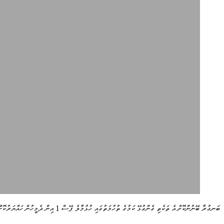
ބަނގުރާ ބޭނުންކޮށް އެ ތަކެތި ގެންގުޅޭ ކަމުގެ ތުހުމަތުގައި ހުޅުމާލެ ފޭސް 1 އިން ދެމީހުން ހައްޔަރުކޮށްފިއެވެ.