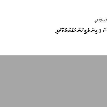
ޮށްފި